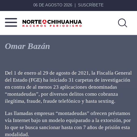
06 DE AGOSTO 2026
SUSCRÍBETE
Norte
Más
De
que
Omar Bazán
Chihuahua
noticias,
hacemos periodismo
Del 1 de enero al 29 de agosto de 2021, la Fiscalía General
del Estado (FGE) ha iniciado 31 carpetas de investigación
en contra de al menos 23 aplicaciones denominadas
“montadeudas”, por diversos delitos como cobranza
ilegítima, fraude, fraude telefónico y hasta sexting.
Las llamadas empresas “montadeudas” ofrecen préstamos
vía Internet bajo un modelo equiparado a la extorsión, por
lo que se busca sancionar hasta con 7 años de prisión esta
modalidad.