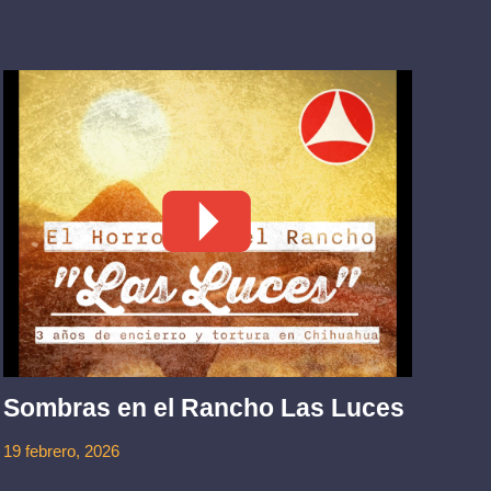
La
mu
Sombras en el Rancho Las Luces
1 jul
19 febrero, 2026