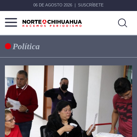
06 DE AGOSTO 2026
SUSCRÍBETE
Norte
Más
De
que
Política
Chihuahua
noticias,
hacemos periodismo