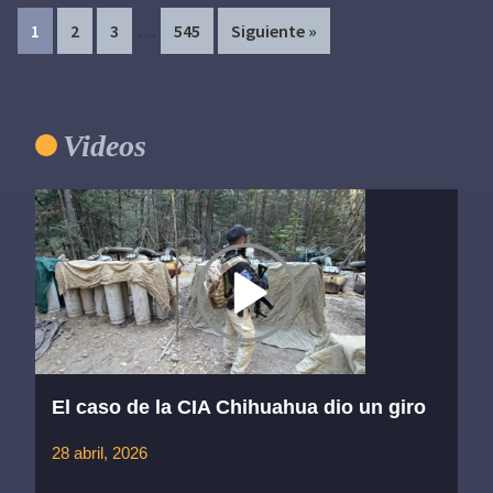
Interim
…
Page
Page
Page
Page
1
2
3
545
Siguiente »
pages
omitted
Primary
Videos
Sidebar
El caso de la CIA Chihuahua dio un giro
28 abril, 2026