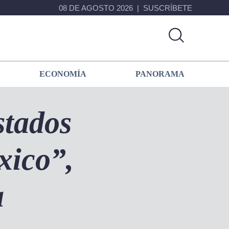
08 DE AGOSTO 2026
SUSCRÍBETE
ECONOMÍA
PANORAMA
stados
xico”,
a