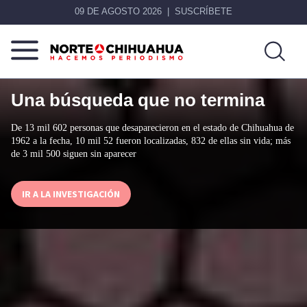
09 DE AGOSTO 2026
SUSCRÍBETE
Norte
Más
De
Una búsqueda que no termina
que
Chihuahua
noticias,
hacemos periodismo
De 13 mil 602 personas que desaparecieron en el estado de Chihuahua de
1962 a la fecha, 10 mil 52 fueron localizadas, 832 de ellas sin vida; más
de 3 mil 500 siguen sin aparecer
IR A LA INVESTIGACIÓN