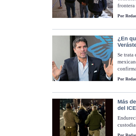
frontera
Por Redac
¿En qu
Verást
Se trata
mexicano
confirma
Por Redac
Más de 
del IC
Endureci
custodia
Por Redac