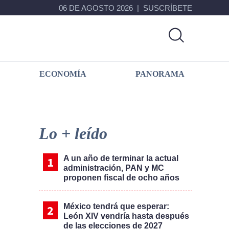
06 DE AGOSTO 2026
SUSCRÍBETE
ECONOMÍA
PANORAMA
Primary
Sidebar
Lo + leído
A un año de terminar la actual
administración, PAN y MC
proponen fiscal de ocho años
México tendrá que esperar:
León XIV vendría hasta después
de las elecciones de 2027