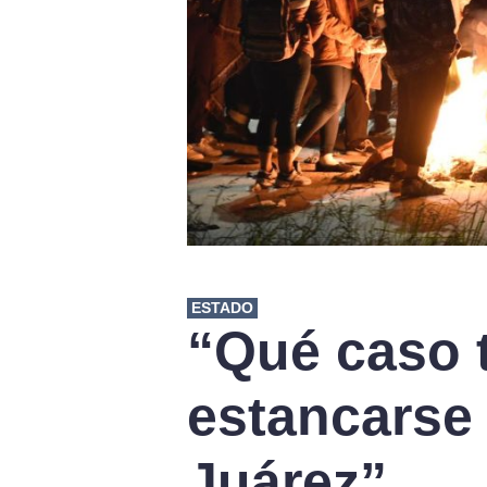
ESTADO
“Qué caso 
estancarse
Juárez”