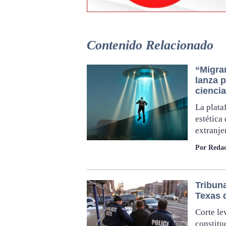
Contenido Relacionado
“Migra
lanza p
ciencia
La plata
estética
extranje
Por Redac
Tribuna
Texas 
Corte le
constitu