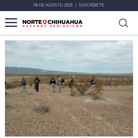
08 DE AGOSTO 2026
SUSCRÍBETE
Norte
Más
De
que
Chihuahua
noticias,
hacemos periodismo