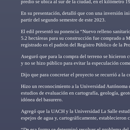
predio se ubica al sur de la ciudad, en el kilómetro 1
En su presentación, detalló que con una inversión ini
partir del segundo semestre de este 2023.
El edil presentó su ponencia “Nuevo relleno sanitari
5.2 hectáreas para su construcción fue comprado a Ma
registrado en el padrón del Registro Público de la Pr
Aseguró que para la compra del terreno se hicieron c
y no se hizo público para evitar la especulación co
Dijo que para concretar el proyecto se recurrió a la 
Hizo un reconocimiento a la Universidad Autónoma 
estudios de evaluación en cartografía, geología, geo
idónea del basurero.
Agregó que la UACH y la Universidad La Salle estudi
espejos de agua y, cartográficamente, establecieron c
“De esa forma se determinó resolver el problema del 