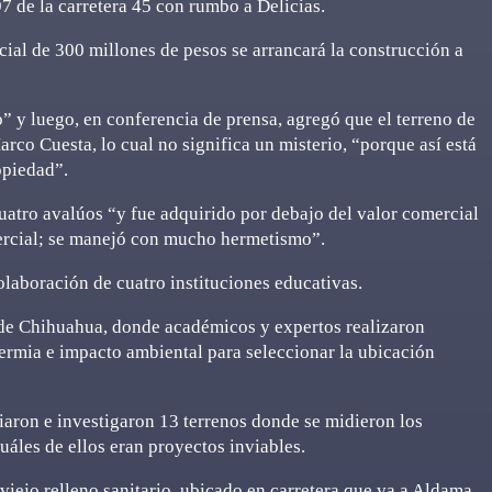
97 de la carretera 45 con rumbo a Delicias.
cial de 300 millones de pesos se arrancará la construcción a
o” y luego, en conferencia de prensa, agregó que el terreno de
rco Cuesta, lo cual no significa un misterio, “porque así está
opiedad”.
uatro avalúos “y fue adquirido por debajo del valor comercial
mercial; se manejó con mucho hermetismo”.
colaboración de cuatro instituciones educativas.
de Chihuahua, donde académicos y expertos realizaron
termia e impacto ambiental para seleccionar la ubicación
aron e investigaron 13 terrenos donde se midieron los
uáles de ellos eran proyectos inviables.
viejo relleno sanitario, ubicado en carretera que va a Aldama