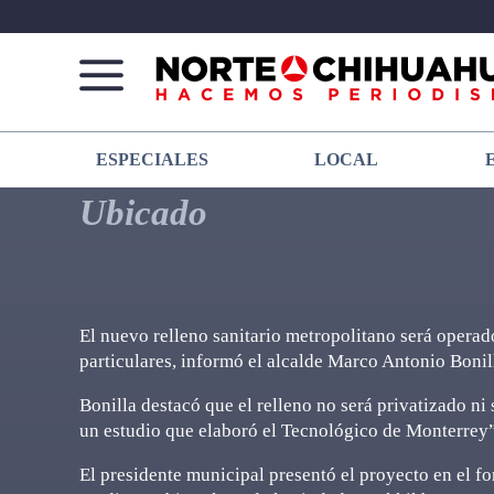
Norte
Más
ESPECIALES
LOCAL
De
que
Chihuahua
noticias,
Ubicado
hacemos periodismo
El nuevo relleno sanitario metropolitano será operad
particulares, informó el alcalde Marco Antonio Boni
Bonilla destacó que el relleno no será privatizado ni
un estudio que elaboró el Tecnológico de Monterrey”
El presidente municipal presentó el proyecto en el fo