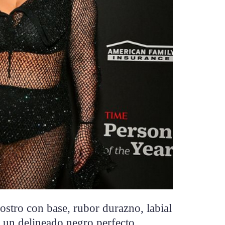
rostro con base, rubor durazno, labial
 un delineado negro perfecto.