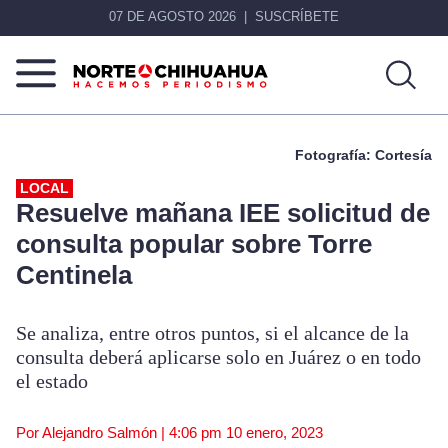
07 DE AGOSTO 2026
SUSCRÍBETE
Norte
Más
De
que
Fotografía: Cortesía
Chihuahua
noticias,
hacemos periodismo
LOCAL
Resuelve mañana IEE solicitud de
consulta popular sobre Torre
Centinela
Se analiza, entre otros puntos, si el alcance de la
consulta deberá aplicarse solo en Juárez o en todo
el estado
Por Alejandro Salmón |
4:06 pm
10 enero, 2023