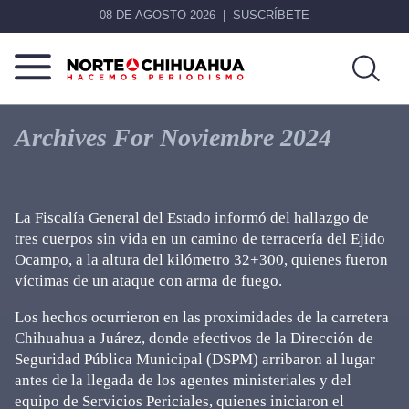
08 DE AGOSTO 2026
SUSCRÍBETE
Norte
Más
De
que
Archives For Noviembre 2024
Chihuahua
noticias,
hacemos periodismo
La Fiscalía General del Estado informó del hallazgo de
tres cuerpos sin vida en un camino de terracería del Ejido
Ocampo, a la altura del kilómetro 32+300, quienes fueron
víctimas de un ataque con arma de fuego.
Los hechos ocurrieron en las proximidades de la carretera
Chihuahua a Juárez, donde efectivos de la Dirección de
Seguridad Pública Municipal (DSPM) arribaron al lugar
antes de la llegada de los agentes ministeriales y del
equipo de Servicios Periciales, quienes iniciaron el