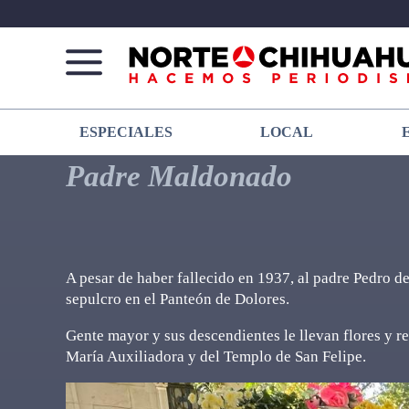
Norte
Más
ESPECIALES
LOCAL
De
que
Chihuahua
noticias,
Padre Maldonado
hacemos periodismo
A pesar de haber fallecido en 1937, al padre Pedro d
sepulcro en el Panteón de Dolores.
Gente mayor y sus descendientes le llevan flores y re
María Auxiliadora y del Templo de San Felipe.