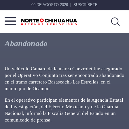
09 DE AGOSTO 2026
SUSCRÍBETE
Norte
Más
De
que
Abandonado
Chihuahua
noticias,
hacemos periodismo
Un vehículo Camaro de la marca Chevrolet fue asegurado
por el Operativo Conjunto tras ser encontrado abandonado
en el tramo carretero Basaseachi-Las Estrellas, en el
municipio de Ocampo.
En el operativo participan elementos de la Agencia Estatal
de Investigación, del Ejército Mexicano y de la Guardia
Nacional, informó la Fiscalía General del Estado en un
comunicado de prensa.