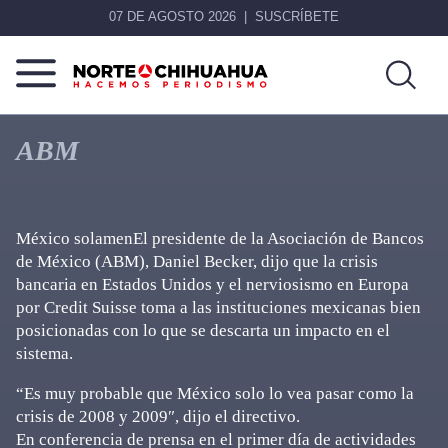
07 DE AGOSTO 2026
SUSCRÍBETE
Norte
Más
De
que
ABM
Chihuahua
noticias,
hacemos periodismo
México solamenEl presidente de la Asociación de Bancos
de México (ABM), Daniel Becker, dijo que la crisis
bancaria en Estados Unidos y el nerviosismo en Europa
por Credit Suisse toma a las instituciones mexicanas bien
posicionadas con lo que se descarta un impacto en el
sistema.
“Es muy probable que México solo lo vea pasar como la
crisis de 2008 y 2009″, dijo el directivo.
En conferencia de prensa en el primer día de actividades