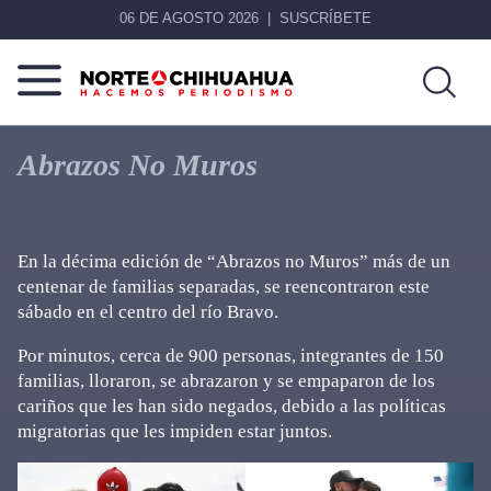
06 DE AGOSTO 2026
SUSCRÍBETE
Norte
Más
De
que
Abrazos No Muros
Chihuahua
noticias,
hacemos periodismo
En la décima edición de “Abrazos no Muros” más de un
centenar de familias separadas, se reencontraron este
sábado en el centro del río Bravo.
Por minutos, cerca de 900 personas, integrantes de 150
familias, lloraron, se abrazaron y se empaparon de los
cariños que les han sido negados, debido a las políticas
migratorias que les impiden estar juntos.