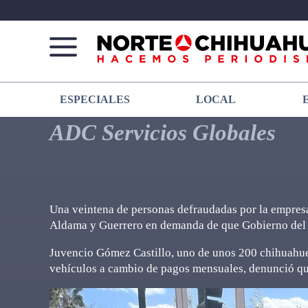
Norte
Más
ESPECIALES
LOCAL
De
que
Chihuahua
noticias,
ADC Servicios Globales
hacemos periodismo
Una veintena de personas defraudadas por la empres
Aldama y Guerrero en demanda de que Gobierno del E
Juvencio Gómez Castillo, uno de unos 200 chihuahue
vehículos a cambio de pagos mensuales, denunció que