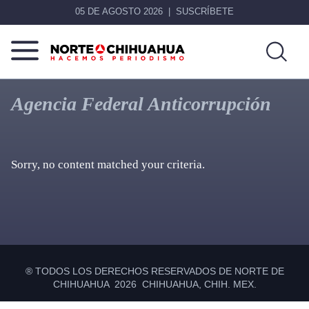
05 DE AGOSTO 2026
SUSCRÍBETE
Norte
Más
De
que
Agencia Federal Anticorrupción
Chihuahua
noticias,
hacemos periodismo
Sorry, no content matched your criteria.
Primary
Sidebar
® TODOS LOS DERECHOS RESERVADOS DE NORTE DE
CHIHUAHUA 2026 CHIHUAHUA, CHIH. MEX.