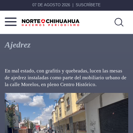
07 DE AGOSTO 2026
SUSCRÍBETE
Norte
Más
De
que
Ajedrez
Chihuahua
noticias,
hacemos periodismo
En mal estado, con grafitis y quebradas, lucen las mesas
de ajedrez instaladas como parte del mobiliario urbano de
la calle Morelos, en pleno Centro Histórico.