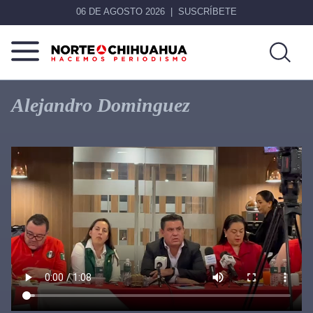
06 DE AGOSTO 2026
SUSCRÍBETE
Norte
Más
De
que
Alejandro Dominguez
Chihuahua
noticias,
hacemos periodismo