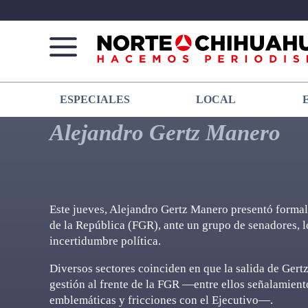
Norte
Más
ESPECIALES
LOCAL
De
que
Chihuahua
noticias,
Alejandro Gertz Manero
hacemos periodismo
Este jueves, Alejandro Gertz Manero presentó formalm
de la República (FGR), ante un grupo de senadores, l
incertidumbre política.
Diversos sectores coinciden en que la salida de Gert
gestión al frente de la FGR —entre ellos señalamien
emblemáticas y fricciones con el Ejecutivo—.