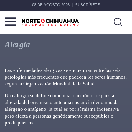
08 DE AGOSTO 2026
SUSCRÍBETE
Norte
Más
De
que
Alergia
Chihuahua
noticias,
hacemos periodismo
Las enfermedades alérgicas se encuentran entre las seis
patologías más frecuentes que padecen los seres humanos,
según la Organización Mundial de la Salud.
Una alergia se define como una reacción o respuesta
alterada del organismo ante una sustancia denominada
alérgeno o antígeno, la cual es por sí misma inofensiva
pero afecta a personas genéticamente susceptibles o
predispuestas.