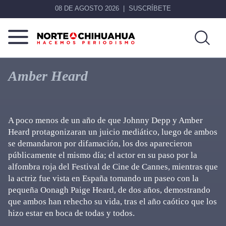
08 DE AGOSTO 2026
SUSCRÍBETE
Norte
Más
De
que
Amber Heard
Chihuahua
noticias,
hacemos periodismo
A poco menos de un año de que Johnny Depp y Amber
Heard protagonizaran un juicio mediático, luego de ambos
se demandaron por difamación, los dos aparecieron
públicamente el mismo día; el actor en su paso por la
alfombra roja del Festival de Cine de Cannes, mientras que
la actriz fue vista en España tomando un paseo con la
pequeña Oonagh Paige Heard, de dos años, demostrando
que ambos han rehecho su vida, tras el año caótico que los
hizo estar en boca de todas y todos.