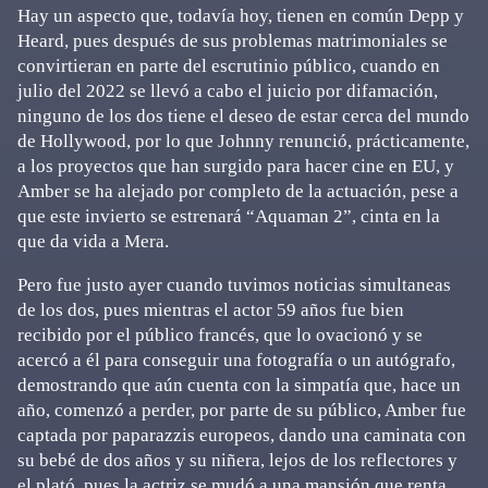
Hay un aspecto que, todavía hoy, tienen en común Depp y
Heard, pues después de sus problemas matrimoniales se
convirtieran en parte del escrutinio público, cuando en
julio del 2022 se llevó a cabo el juicio por difamación,
ninguno de los dos tiene el deseo de estar cerca del mundo
de Hollywood, por lo que Johnny renunció, prácticamente,
a los proyectos que han surgido para hacer cine en EU, y
Amber se ha alejado por completo de la actuación, pese a
que este invierto se estrenará “Aquaman 2”, cinta en la
que da vida a Mera.
Pero fue justo ayer cuando tuvimos noticias simultaneas
de los dos, pues mientras el actor 59 años fue bien
recibido por el público francés, que lo ovacionó y se
acercó a él para conseguir una fotografía o un autógrafo,
demostrando que aún cuenta con la simpatía que, hace un
año, comenzó a perder, por parte de su público, Amber fue
captada por paparazzis europeos, dando una caminata con
su bebé de dos años y su niñera, lejos de los reflectores y
el plató, pues la actriz se mudó a una mansión que renta