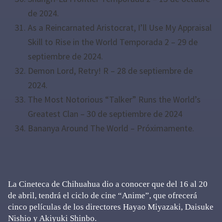
de 2024.
As a Reincarnated Aristocrat, I’ll Use My Appraisal
Skill to Rise in the World Temporada 2 – 29 de
septiembre de 2024.
Demon Lord, Retry! R – 28 de septiembre de
2024.
The Most Notorious “Talker” Runs the World’s
Greatest Clan – 30 de septiembre de 2024
Bananya Around The World – Próximamente.
La Cineteca de Chihuahua dio a conocer que del 16 al 20
de abril, tendrá el ciclo de cine “Anime”, que ofrecerá
cinco películas de los directores Hayao Miyazaki, Daisuke
Nishio y Akiyuki Shinbo.