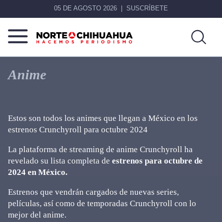
05 DE AGOSTO 2026
SUSCRÍBETE
Norte
Más
De
que
Anime
Chihuahua
noticias,
hacemos periodismo
Estos son todos los animes que llegan a México en los
estrenos Crunchyroll para octubre 2024
La plataforma de streaming de anime Crunchyroll ha
revelado su lista completa de
estrenos para octubre de
2024 en México.
Estrenos que vendrán cargados de nuevas series,
películas, así como de temporadas Crunchyroll con lo
mejor del anime.