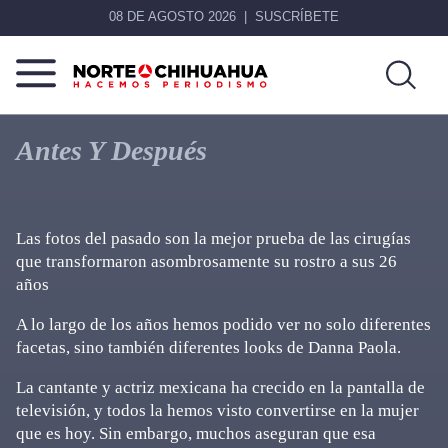
08 DE AGOSTO 2026
SUSCRÍBETE
Norte
Más
De
que
Antes Y Después
Chihuahua
noticias,
hacemos periodismo
Las fotos del pasado son la mejor prueba de las cirugías
que transformaron asombrosamente su rostro a sus 26
años
A lo largo de los años hemos podido ver no solo diferentes
facetas, sino también diferentes looks de Danna Paola.
La cantante y actriz mexicana ha crecido en la pantalla de
televisión, y todos la hemos visto convertirse en la mujer
que es hoy. Sin embargo, muchos aseguran que esa