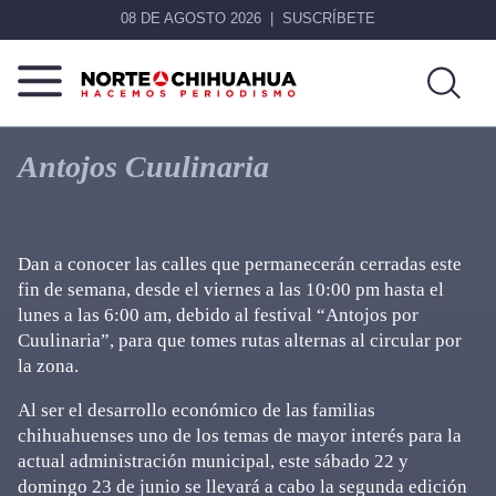
08 DE AGOSTO 2026
SUSCRÍBETE
Norte
Más
De
que
Antojos Cuulinaria
Chihuahua
noticias,
hacemos periodismo
Dan a conocer las calles que permanecerán cerradas este
fin de semana, desde el viernes a las 10:00 pm hasta el
lunes a las 6:00 am, debido al festival “Antojos por
Cuulinaria”, para que tomes rutas alternas al circular por
la zona.
Al ser el desarrollo económico de las familias
chihuahuenses uno de los temas de mayor interés para la
actual administración municipal, este sábado 22 y
domingo 23 de junio se llevará a cabo la segunda edición