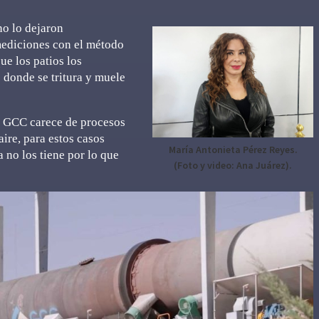
no lo dejaron
mediciones con el método
ue los patios los
 donde se tritura y muele
sa GCC carece de procesos
aire, para estos casos
María Antonieta Pérez Reyes.
 no los tiene por lo que
(Foto y video: Ana Juárez).