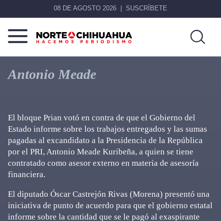
08 DE AGOSTO 2026
SUSCRÍBETE
Norte
Más
De
que
Antonio Meade
Chihuahua
noticias,
hacemos periodismo
El bloque Prian votó en contra de que el Gobierno del
Estado informe sobre los trabajos entregados y las sumas
pagadas al excandidato a la Presidencia de la República
por el PRI, Antonio Meade Kuribeña, a quien se tiene
contratado como asesor externo en materia de asesoría
financiera.
El diputado Óscar Castrejón Rivas (Morena) presentó una
iniciativa de punto de acuerdo para que el gobierno estatal
informe sobre la cantidad que se le pagó al exaspirante