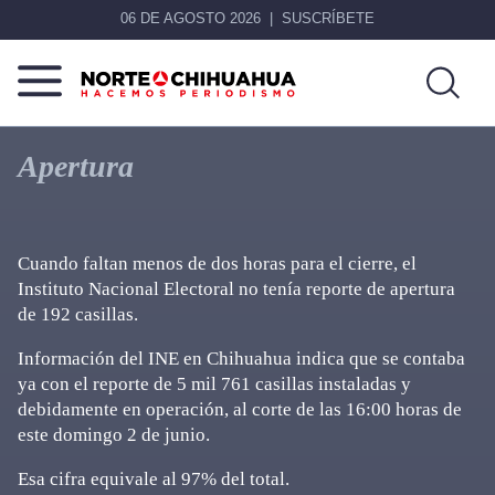
06 DE AGOSTO 2026
SUSCRÍBETE
Norte
Más
De
que
Apertura
Chihuahua
noticias,
hacemos periodismo
Cuando faltan menos de dos horas para el cierre, el
Instituto Nacional Electoral no tenía reporte de apertura
de 192 casillas.
Información del INE en Chihuahua indica que se contaba
ya con el reporte de 5 mil 761 casillas instaladas y
debidamente en operación, al corte de las 16:00 horas de
este domingo 2 de junio.
Esa cifra equivale al 97% del total.