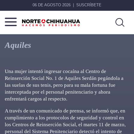
06 DE AGOSTO 2026
SUSCRÍBETE
Norte
Más
De
que
Aquiles
Chihuahua
noticias,
hacemos periodismo
Una mujer intentó ingresar cocaína al Centro de
Reinserción Social No. 1 de Aquiles Serdán pegándola a
las suelas de sus tenis, pero para su mala fortuna fue
interceptada por el personal penitenciario y ahora
enfrentará cargos al respecto.
A través de un comunicado de prensa, se informó que, en
cumplimiento a los protocolos de seguridad y control en
los Centros de Reinserción Social, el martes 11 de marzo,
personal del Sistema Penitenciario detectó el intento de