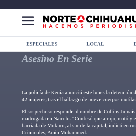
Norte
Más
ESPECIALES
LOCAL
De
que
Chihuahua
noticias,
Asesino En Serie
hacemos periodismo
La policía de Kenia anunció este lunes la detención 
42 mujeres, tras el hallazgo de nueve cuerpos mutilad
El sospechoso responde al nombre de Collins Jumaisi
madrugada en Nairobi. “Confesó que atrajo, mató y el
barriada de Mukuru, al sur de la capital, indicó en ru
Criminales, Amin Mohammed.