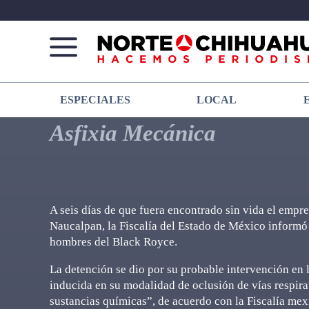
Norte
Más
ESPECIALES
LOCAL
De
que
Chihuahua
noticias,
Asfixia Mecánica
hacemos periodismo
A seis días de que fuera encontrado sin vida el empre
Naucalpan, la Fiscalía del Estado de México informó 
hombres del Black Royce.
La detención se dio por su probable intervención en 
inducida en su modalidad de oclusión de vías respira
sustancias químicas”, de acuerdo con la Fiscalía me