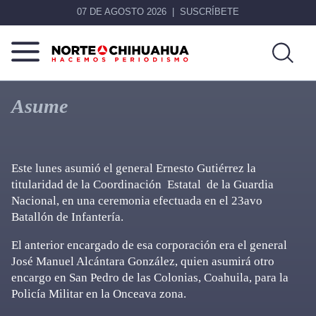
07 DE AGOSTO 2026
SUSCRÍBETE
Norte
Más
De
que
Asume
Chihuahua
noticias,
hacemos periodismo
Este lunes asumió el general Ernesto Gutiérrez la
titularidad de la Coordinación Estatal de la Guardia
Nacional, en una ceremonia efectuada en el 23avo
Batallón de Infantería.
El anterior encargado de esa corporación era el general
José Manuel Alcántara González, quien asumirá otro
encargo en San Pedro de las Colonias, Coahuila, para la
Policía Militar en la Onceava zona.