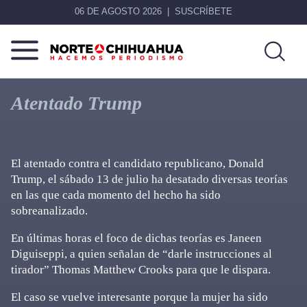
06 DE AGOSTO 2026
SUSCRÍBETE
Norte
Más
De
que
Atentado Trump
Chihuahua
noticias,
hacemos periodismo
El atentado contra el candidato republicano, Donald
Trump, el sábado 13 de julio ha desatado diversas teorías
en las que cada momento del hecho ha sido
sobreanalizado.
En últimas horas el foco de dichas teorías es Janeen
Diguiseppi, a quien señalan de “darle instrucciones al
tirador” Thomas Matthew Crooks para que le dispara.
El caso se vuelve interesante porque la mujer ha sido