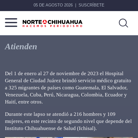
05 DE AGOSTO 2026
SUSCRÍBETE
Norte
Más
De
que
Atienden
Chihuahua
noticias,
hacemos periodismo
Del 1 de enero al 27 de noviembre de 2023 el Hospital
General de Ciudad Juárez brindó servicio médico gratuito
a 325 migrantes de países como Guatemala, El Salvador,
Venezuela, Cuba, Perú, Nicaragua, Colombia, Ecuador y
Haití, entre otros.
Durante este lapso se atendió a 216 hombres y 109
mujeres, en este recinto de segundo nivel que depende del
Instituto Chihuahuense de Salud (Ichisal).