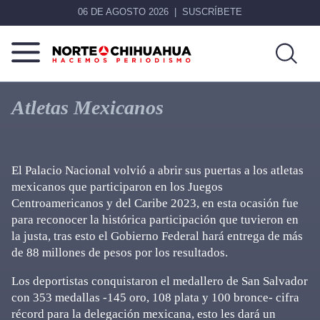
06 DE AGOSTO 2026
SUSCRÍBETE
Norte
Más
De
que
Atletas Mexicanos
Chihuahua
noticias,
hacemos periodismo
El Palacio Nacional volvió a abrir sus puertas a los atletas
mexicanos que participaron en los Juegos
Centroamericanos y del Caribe 2023, en esta ocasión fue
para reconocer la histórica participación que tuvieron en
la justa, tras esto el Gobierno Federal hará entrega de más
de 88 millones de pesos por los resultados.
Los deportistas conquistaron el medallero de San Salvador
con 353 medallas -145 oro, 108 plata y 100 bronce- cifra
récord para la delegación mexicana, esto les dará un