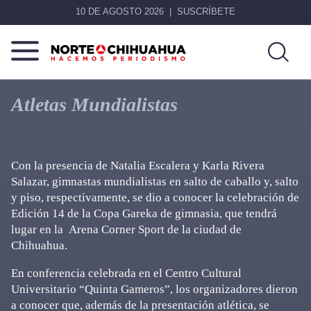
10 DE AGOSTO 2026
SUSCRÍBETE
Norte
Más
De
que
Atletas Mundialistas
Chihuahua
noticias,
hacemos periodismo
Con la presencia de Natalia Escalera y Karla Rivera
Salazar, gimnastas mundialistas en salto de caballo y, salto
y piso, respectivamente, se dio a conocer la celebración de
Edición 14 de la Copa Gareka de gimnasia, que tendrá
lugar en la Arena Corner Sport de la ciudad de
Chihuahua.
En conferencia celebrada en el Centro Cultural
Universitario “Quinta Gameros”, los organizadores dieron
a conocer que, además de la presentación atlética, se