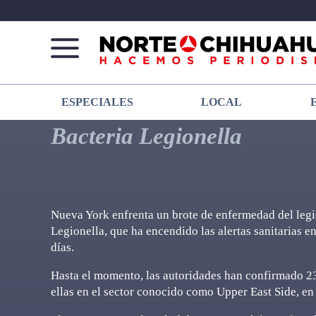
Norte
Más
ESPECIALES
LOCAL
De
que
Chihuahua
noticias,
Bacteria Legionella
hacemos periodismo
Nueva York enfrenta un brote de enfermedad del legi
Legionella, que ha encendido las alertas sanitarias e
días.
Hasta el momento, las autoridades han confirmado 23
ellas en el sector conocido como Upper East Side, e