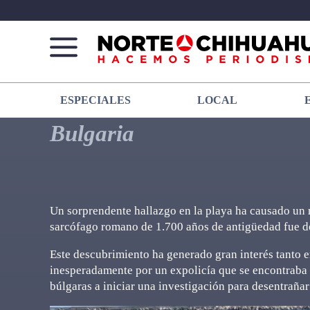
Norte
Más
ESPECIALES
LOCAL
De
que
Chihuahua
noticias,
Bulgaria
hacemos periodismo
Un sorprendente hallazgo en la playa ha causado un 
sarcófago romano de 1.700 años de antigüedad fue de
Este descubrimiento ha generado gran interés tanto 
inesperadamente por un expolicía que se encontraba 
búlgaras a iniciar una investigación para desentrañar 