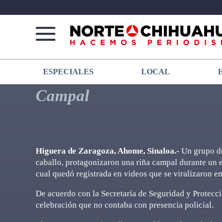
Norte
Más
ESPECIALES
LOCAL
De
que
Chihuahua
noticias,
Campal
hacemos periodismo
Higuera de Zaragoza, Ahome, Sinaloa.-
Un grupo de
caballo, protagonizaron una riña campal durante un e
cual quedó registrada en videos que se viralizaron en
De acuerdo con la Secretaría de Seguridad y Protec
celebración que no contaba con presencia policial.