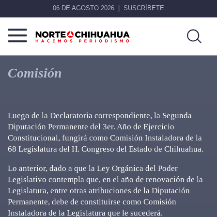
06 DE AGOSTO 2026
SUSCRÍBETE
Norte
Más
De
que
Comisión
Chihuahua
noticias,
hacemos periodismo
Luego de la Declaratoria correspondiente, la Segunda
Diputación Permanente del 3er. Año de Ejercicio
Constitucional, fungirá como Comisión Instaladora de la
68 Legislatura del H. Congreso del Estado de Chihuahua.
Lo anterior, dado a que la Ley Orgánica del Poder
Legislativo contempla que, en el año de renovación de la
Legislatura, entre otras atribuciones de la Diputación
Permanente, debe de constituirse como Comisión
Instaladora de la Legislatura que le sucederá.