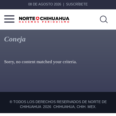
08 DE AGOSTO 2026
SUSCRÍBETE
Norte
Más
De
que
Coneja
Chihuahua
noticias,
hacemos periodismo
Sorry, no content matched your criteria.
Primary
Sidebar
® TODOS LOS DERECHOS RESERVADOS DE NORTE DE
CHIHUAHUA 2026 CHIHUAHUA, CHIH. MEX.