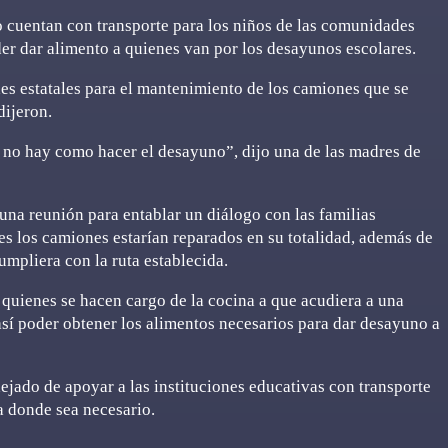
o cuentan con transporte para los niños de las comunidades
der dar alimento a quienes van por los desayunos escolares.
es estatales para el mantenimiento de los camiones que se
dijeron.
 no hay como hacer el desayuno”, dijo una de las madres de
 una reunión para entablar un diálogo con las familias
s los camiones estarían reparados en su totalidad, además de
umpliera con la ruta establecida.
 quienes se hacen cargo de la cocina a que acudiera a una
 así poder obtener los alimentos necesarios para dar desayuno a
dejado de apoyar a las instituciones educativas con transporte
ra donde sea necesario.