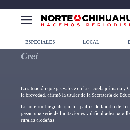
Norte
Más
ESPECIALES
LOCAL
De
que
Chihuahua
noticias,
Crei
hacemos periodismo
La situación que prevalece en la escuela primaria y 
la brevedad, afirmó la titular de la Secretaría de Edu
Lo anterior luego de que los padres de familia de la 
pasan una serie de limitaciones y dificultades para l
rurales aledañas.