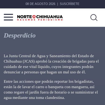
08 DE AGOSTO 2026
SUSCRÍBETE
Norte
Más
De
que
Desperdicio
Chihuahua
noticias,
hacemos periodismo
La Junta Central de Agua y Saneamiento del Estado de
Chihuahua (JCAS) aprobó la creación de brigadas para el
cuidado de ese vital líquido, cuyos integrantes podrán
denunciar a personas que hagan un mal uso de él.
Entre las acciones que podrán reportar los brigadistas,
están la de lavar el carro o banqueta con manguera, así
como regare el jardín fuera de horario o se suministrar el
agua mediante una toma clandestina.