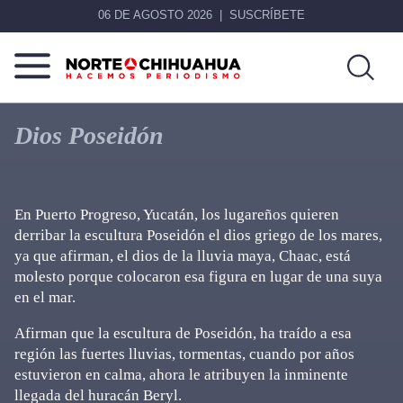
06 DE AGOSTO 2026
SUSCRÍBETE
Norte
Más
De
que
Dios Poseidón
Chihuahua
noticias,
hacemos periodismo
En Puerto Progreso, Yucatán, los lugareños quieren
derribar la escultura Poseidón el dios griego de los mares,
ya que afirman, el dios de la lluvia maya, Chaac, está
molesto porque colocaron esa figura en lugar de una suya
en el mar.
Afirman que la escultura de Poseidón, ha traído a esa
región las fuertes lluvias, tormentas, cuando por años
estuvieron en calma, ahora le atribuyen la inminente
llegada del huracán Beryl.