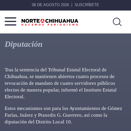
06 DE AGOSTO 2026
SUSCRÍBETE
Norte
Más
De
que
Diputación
Chihuahua
noticias,
hacemos periodismo
Tras la sentencia del Tribunal Estatal Electoral de
Chihuahua, se mantienen abiertos cuatro procesos de
revocación de mandato de cuatro servidores públicos
electos de manera popular, informó el Instituto Estatal
Electoral.
Estos mecanismos son para los Ayuntamientos de Gómez
Farías, Juárez y Praxedis G. Guerrero, así como la
diputación del Distrito Local 10.