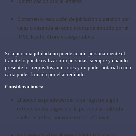
Identificación oficial vigente
Dictamen o resolución de jubilación o pensión por
vejez o cesantía en edad avanzada emitido por el
IMSS, Issste, Afore o aseguradora
Si la persona jubilada no puede acudir personalmente el
trámite lo puede realizar otra personas, siempre y cuando
presente los requisitos anteriores y un poder notarial o una
carta poder firmada por el acreditado
Consideraciones:
El apoyo se puede perder si se registra algún
retraso en los pagos o si la persona acreditada
vuelve a cotizar nuevamente al Infonavit.
Se puede solicitar el apoyo hasta tres veces