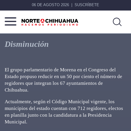
06 DE AGOSTO 2026
SUSCRÍBETE
Norte
Más
De
que
Disminución
Chihuahua
noticias,
hacemos periodismo
El grupo parlamentario de Morena en el Congreso del
Estado propuso reducir en un 50 por ciento el número de
regidores que integran los 67 ayuntamientos de
Chihuahua.
Actualmente, según el Código Municipal vigente, los
municipios del estado cuentan con 712 regidores, electos
en planilla junto con la candidatura a la Presidencia
Municipal.