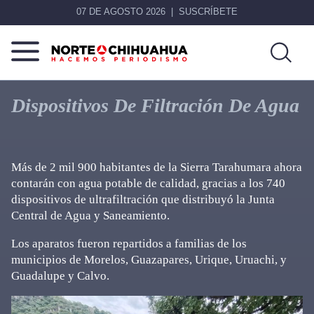
07 DE AGOSTO 2026
SUSCRÍBETE
Norte
Más
De
que
Dispositivos De Filtración De Agua
Chihuahua
noticias,
hacemos periodismo
Más de 2 mil 900 habitantes de la Sierra Tarahumara ahora
contarán con agua potable de calidad, gracias a los 740
dispositivos de ultrafiltración que distribuyó la Junta
Central de Agua y Saneamiento.
Los aparatos fueron repartidos a familias de los
municipios de Morelos, Guazapares, Urique, Uruachi, y
Guadalupe y Calvo.