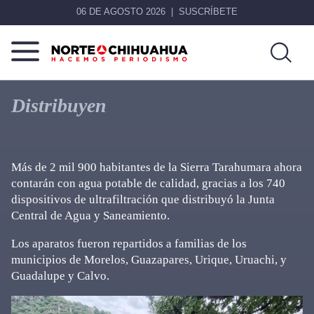
06 DE AGOSTO 2026
SUSCRÍBETE
Norte
Más
De
que
Distribuyen
Chihuahua
noticias,
hacemos periodismo
Más de 2 mil 900 habitantes de la Sierra Tarahumara ahora
contarán con agua potable de calidad, gracias a los 740
dispositivos de ultrafiltración que distribuyó la Junta
Central de Agua y Saneamiento.
Los aparatos fueron repartidos a familias de los
municipios de Morelos, Guazapares, Urique, Uruachi, y
Guadalupe y Calvo.