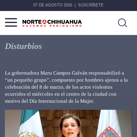
07 DE AGOSTO 2026
SUSCRÍBETE
Norte
Más
De
que
Disturbios
Chihuahua
noticias,
hacemos periodismo
La gobernadora Maru Campos Galván responsabilizó a
“un pequeño grupo”, compuesto por hombres ajenos a la
celebración del 8 de marzo, de los actos violentos
ocurridos el miércoles en el centro de la ciudad con
motivo del Día Internacional de la Mujer.