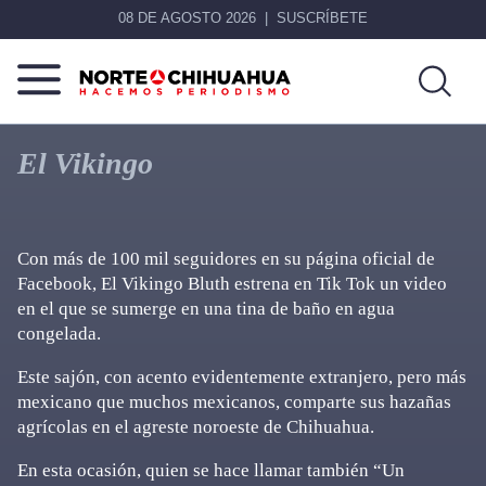
08 DE AGOSTO 2026
SUSCRÍBETE
Norte
Más
De
que
El Vikingo
Chihuahua
noticias,
hacemos periodismo
Con más de 100 mil seguidores en su página oficial de
Facebook, El Vikingo Bluth estrena en Tik Tok un video
en el que se sumerge en una tina de baño en agua
congelada.
Este sajón, con acento evidentemente extranjero, pero más
mexicano que muchos mexicanos, comparte sus hazañas
agrícolas en el agreste noroeste de Chihuahua.
En esta ocasión, quien se hace llamar también “Un